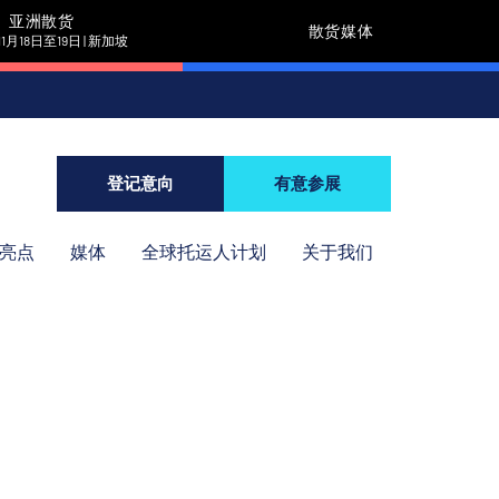
亚洲散货
散货媒体
11月18日至19日 | 新加坡
登记意向
有意参展
年亮点
媒体
全球托运人计划
关于我们