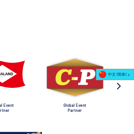
中文 (简体)
al Event
Global Event
rtner
Partner