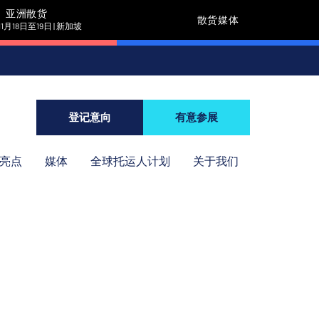
亚洲散货
散货媒体
11月18日至19日 | 新加坡
登记意向
有意参展
年亮点
媒体
全球托运人计划
关于我们