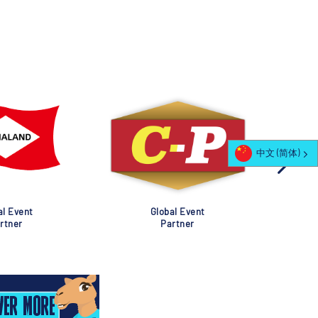
中文 (简体)
al Event
Global Event
rtner
Partner