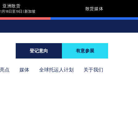
亚洲散货
散货媒体
11月18日至19日 | 新加坡
登记意向
有意参展
年亮点
媒体
全球托运人计划
关于我们