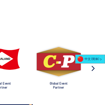
中文 (简体)
al Event
Global Event
rtner
Partner