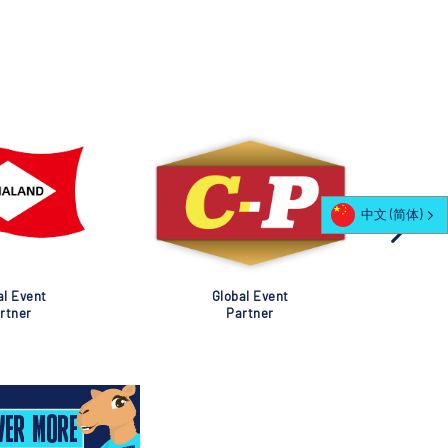
中文 (简体)
al Event
Global Event
rtner
Partner