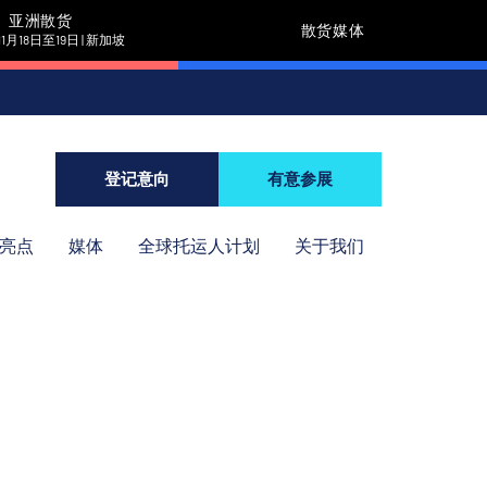
亚洲散货
散货媒体
11月18日至19日 | 新加坡
登记意向
有意参展
年亮点
媒体
全球托运人计划
关于我们