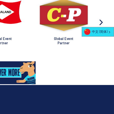
中文 (简体)
al Event
Global Event
rtner
Partner