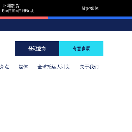
亚洲散货
散货媒体
11月18日至19日 | 新加坡
登记意向
有意参展
年亮点
媒体
全球托运人计划
关于我们