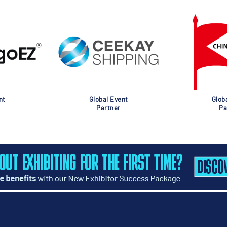
nt
Global Event
Glob
Partner
Pa