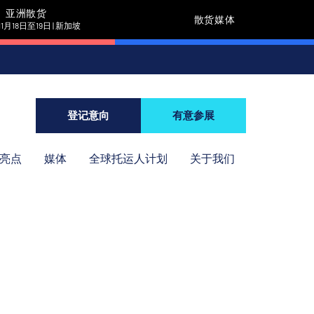
亚洲散货
散货媒体
11月18日至19日 | 新加坡
登记意向
有意参展
年亮点
媒体
全球托运人计划
关于我们