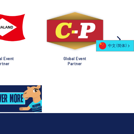
中文 (简体)
al Event
Global Event
rtner
Partner