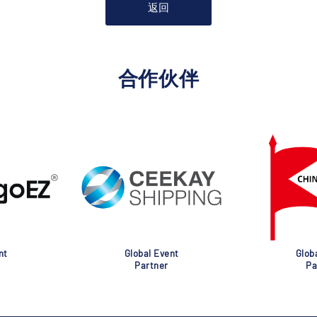
返回
合作伙伴
nt
Global Event
Glob
Partner
Pa