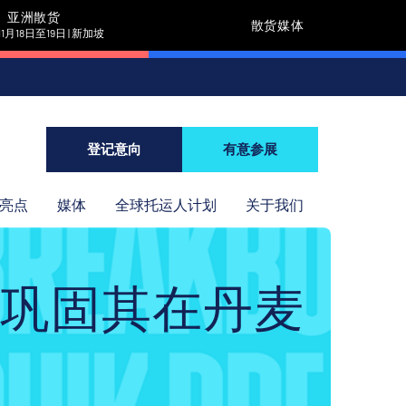
亚洲散货
散货媒体
11月18日至19日 | 新加坡
登记意向
有意参展
年亮点
媒体
全球托运人计划
关于我们
巩固其在丹麦