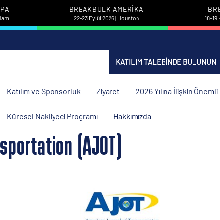
UPA
BREAKBULK AMERIKA
BR
rdam
22-23 Eylül 2026 | Houston
18-19 
KATILIM TALEBINDE BULUNUN
Katılım ve Sponsorluk
Ziyaret
2026 Yılına İlişkin Öneml
Küresel Nakliyeci Programı
Hakkımızda
sportation (AJOT)