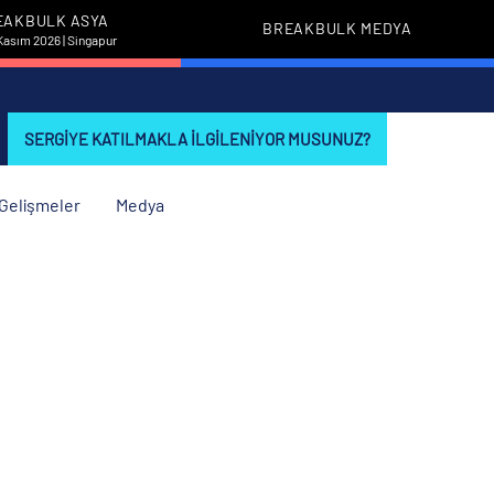
EAKBULK ASYA
BREAKBULK MEDYA
Kasım 2026 | Singapur
SERGIYE KATILMAKLA ILGILENIYOR MUSUNUZ?
i Gelişmeler
Medya