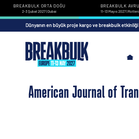
BREAKBULK ORTA DOĞU
BREAKBULK AVR
2-3 Şubat 2027 | Dubai
11-13 Mayıs 2027 | Rotte
Dünyanın en büyük proje kargo ve breakbulk etkinliği
American Journal of Tran