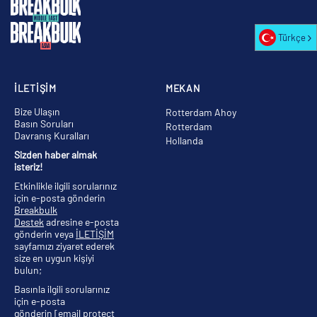
Türkçe
İLETİŞİM
MEKAN
Bize Ulaşın
Rotterdam Ahoy
Basın Soruları
Rotterdam
Davranış Kuralları
Hollanda
Sizden haber almak
isteriz!
Etkinlikle ilgili sorularınız
için e-posta gönderin
Breakbulk
Destek
adresine e-posta
gönderin veya
İLETİŞİM
sayfamızı ziyaret ederek
size en uygun kişiyi
bulun;
Basınla ilgili sorularınız
için e-posta
gönderin
[email protect