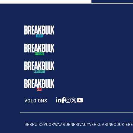
VOLG ONS
GEBRUIKSVOORWAARDEN
PRIVACYVERKLARING
COOKIEBE