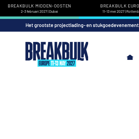
BREAKBULK MIDDEN-OOSTEN
BREAKBULK EUR
2-3 februari 2027 | Dubai
11-13 mei 2027 | Rotter
Het grootste projectlading- en stukgoedevenement