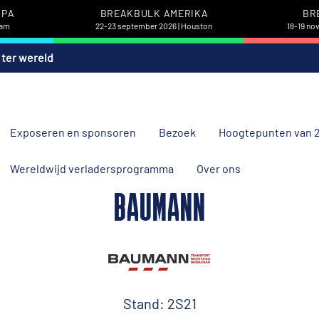
OPA
BREAKBULK AMERIKA
BR
dam
22-23 september 2026 | Houston
18-19 no
 ter wereld
Exposeren en sponsoren
Bezoek
Hoogtepunten van 
Wereldwijd verladersprogramma
Over ons
BAUMANN
Stand: 2S21