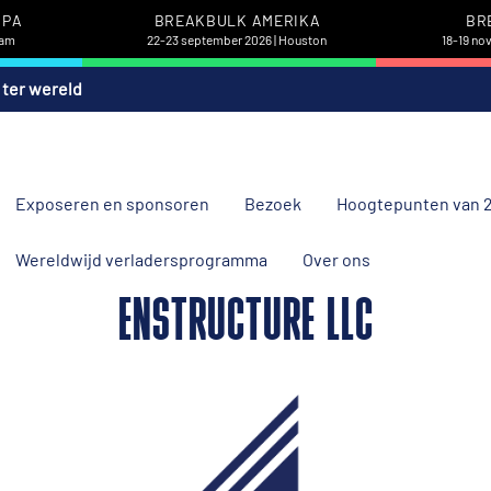
OPA
BREAKBULK AMERIKA
BR
dam
22-23 september 2026 | Houston
18-19 no
 ter wereld
Exposeren en sponsoren
Bezoek
Hoogtepunten van 
Wereldwijd verladersprogramma
Over ons
ENSTRUCTURE LLC