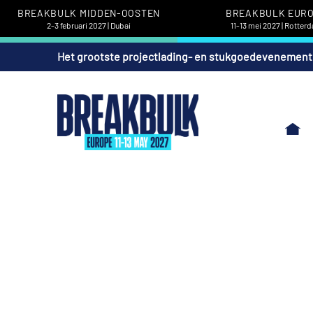
BREAKBULK MIDDEN-OOSTEN
BREAKBULK EUR
2-3 februari 2027 | Dubai
11-13 mei 2027 | Rotter
Het grootste projectlading- en stukgoedevenement