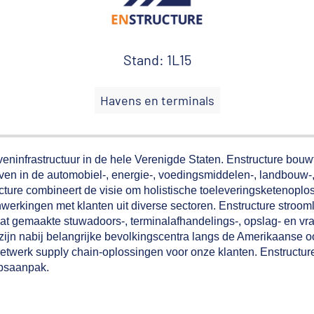
Stand: 1L15
Havens en terminals
veninfrastructuur in de hele Verenigde Staten. Enstructure bou
jven in de automobiel-, energie-, voedingsmiddelen-, landbouw-
cture combineert de visie om holistische toeleveringsketenoplo
rkingen met klanten uit diverse sectoren. Enstructure stroomli
 maat gemaakte stuwadoors-, terminalafhandelings-, opslag- en v
zijn nabij belangrijke bevolkingscentra langs de Amerikaanse o
-netwerk supply chain-oplossingen voor onze klanten. Enstructur
apsaanpak.