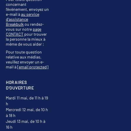
concernant
l'événement, envoyez un
e-mail à
au service
d'assistance
Breakbulk
ou rendez-
vous sur notre
page
CONTACT
pour trouver
la personne la mieux à
même de vous aider ;
Pour toute question
relative aux médias,
veuillez envoyer un e-
mail à
[email protected]
HORAIRES
D'OUVERTURE
Mardi 11 mai, de 11 h à 19
h
Mercredi 12 mai, de 10 h
à 18 h
Jeudi 13 mai, de 10 h à
16 h