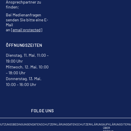
Ansprechpartner zu
finden;
Bei Medienanfragen
senden Sie bitte eine E-
Mail
an
[email protected]
ÖFFNUNGSZEITEN
Dienstag, 11. Mai, 11:00 –
19:00 Uhr
Mittwoch, 12. Mai, 10:00
– 18:00 Uhr
Donnerstag, 13. Mai,
10:00 – 16:00 Uhr
FOLGE UNS
NUTZUNGSBEDINGUNGEN
DATENSCHUTZERKLÄRUNG
DATENSCHUTZERKLÄRUNG
AUFKLÄRUNG
SITEMA
ÜBER