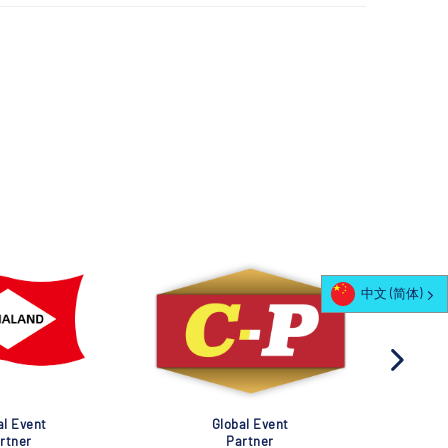
中文 (简体)
al Event
Global Event
rtner
Partner