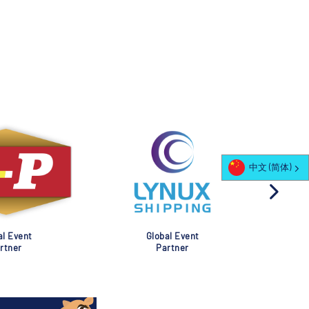
中文 (简体)
al Event
Global Event
rtner
Partner