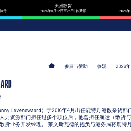
美洲散货
 鹿特丹
2026年9月22日至23日 | 休斯顿
2026年
参展与赞助
参观
2026
AARD
港
nny Levenswaard）于2016年4月出任鹿特丹港散
人力资源部门担任过多个职位后，他曾担任航运（散货与
散货业务开发经理。 莱文斯瓦德的抱负与港务局将鹿特