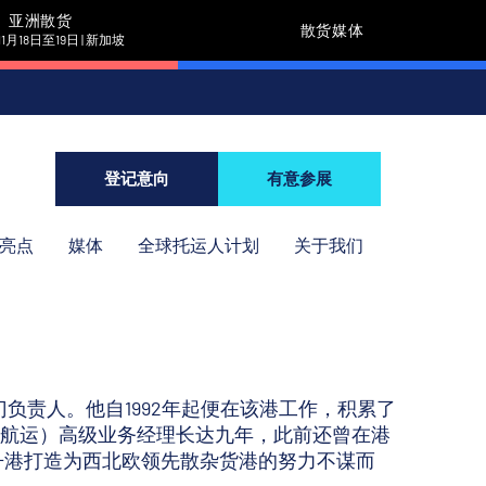
亚洲散货
散货媒体
11月18日至19日 | 新加坡
登记意向
有意参展
年亮点
媒体
全球托运人计划
关于我们
杂货部门负责人。他自1992年起便在该港工作，积累了
航运）高级业务经理长达九年，此前还曾在港
丹港打造为西北欧领先散杂货港的努力不谋而