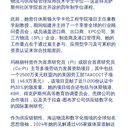
物流与供应链管理应用技术学士学位——这是得克萨
斯州社区学院首次开设的四年制学位课程。
此前，她曾任休斯顿大学卡伦工程学院项目主任兼教
学副教授，期间组建并主持了一个享誉全球的行业顾
问委员会，成员涵盖进口商、出口商、EPC公司、第
三方物流（3PL）企业、制造商及港口管理局。她的
工作重点在于通过雇主参与、应用型学习及可累积的
资质认证来弥合技能差距。
玛格丽特曾作为首席研究员（PI）或联合首席研究员
（Co-PI）主导多项劳动力发展资助项目，其中包括
一个2500万美元联盟内的美国劳工部TAACCCT子项
目（46.9万美元），该项目贡献了近11,000份认证中
约30%的颁发量。 她的项目组合还包括与休斯顿港、
KBR、得克萨斯州高等教育协调委员会、壳牌公司的
合作项目，以及关于拉森-图布罗公司供应链数字化
的国际案例研究。
作为供应链韧性、海运物流和数字化领域的全球知名
思想领袖，2024年她的见解通过455家媒体渠道触达