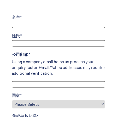
名字
*
姓氏
*
公司邮箱
*
Using a company email helps us process your
enquiry faster. Gmail/Yahoo addresses may require
additional verification.
国家
*
我感兴趣的是
*