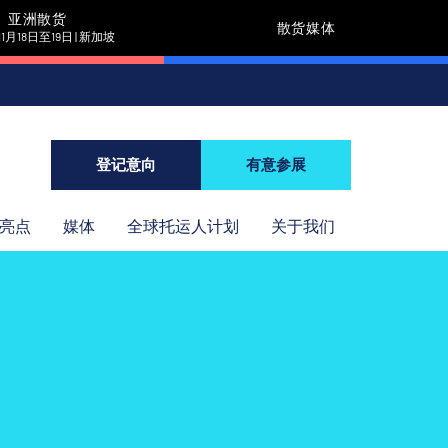
亚洲散货
散货媒体
11月18日至19日 | 新加坡
登记意向
有意参展
年亮点
媒体
全球托运人计划
关于我们