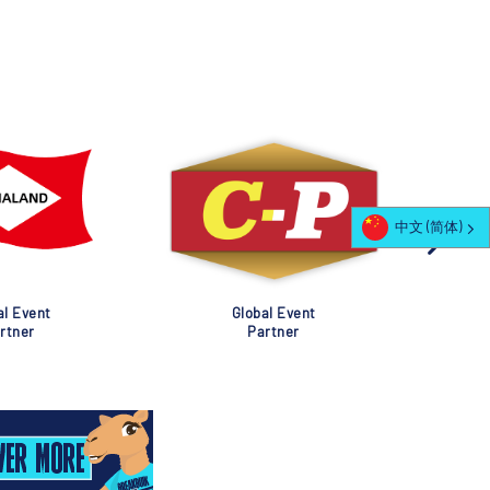
中文 (简体)
al Event
Global Event
rtner
Partner