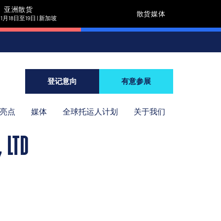
亚洲散货
散货媒体
11月18日至19日 | 新加坡
登记意向
有意参展
年亮点
媒体
全球托运人计划
关于我们
 LTD