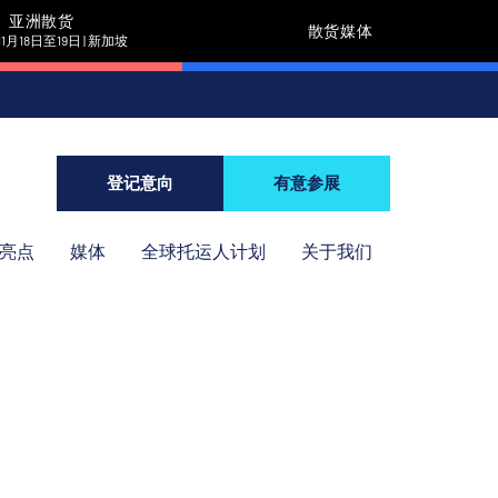
亚洲散货
散货媒体
11月18日至19日 | 新加坡
登记意向
有意参展
年亮点
媒体
全球托运人计划
关于我们