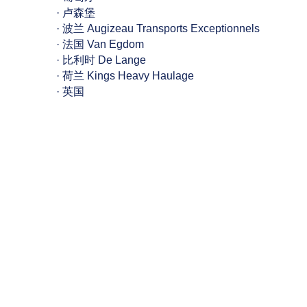
· 卢森堡
· 波兰 Augizeau Transports Exceptionnels
· 法国 Van Egdom
· 比利时 De Lange
· 荷兰 Kings Heavy Haulage
· 英国