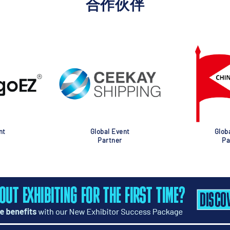
合作伙伴
nt
Global Event
Glob
Partner
Pa