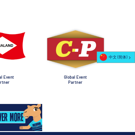
中文 (简体)
al Event
Global Event
rtner
Partner