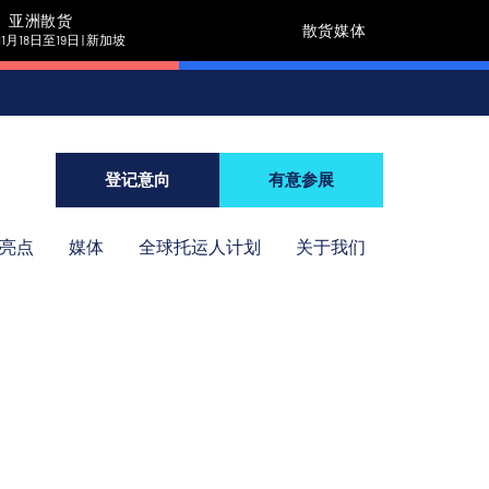
亚洲散货
散货媒体
11月18日至19日 | 新加坡
登记意向
有意参展
年亮点
媒体
全球托运人计划
关于我们