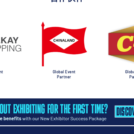
nt
Global Event
Glob
Partner
Pa