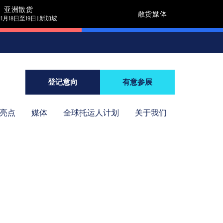
亚洲散货
散货媒体
11月18日至19日 | 新加坡
登记意向
有意参展
年亮点
媒体
全球托运人计划
关于我们