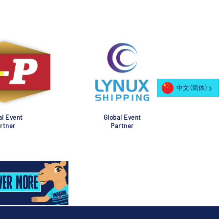
中文 (简体)
al Event
Global Event
rtner
Partner