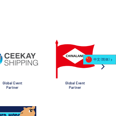
中文 (简体)
al Event
Global Event
rtner
Partner