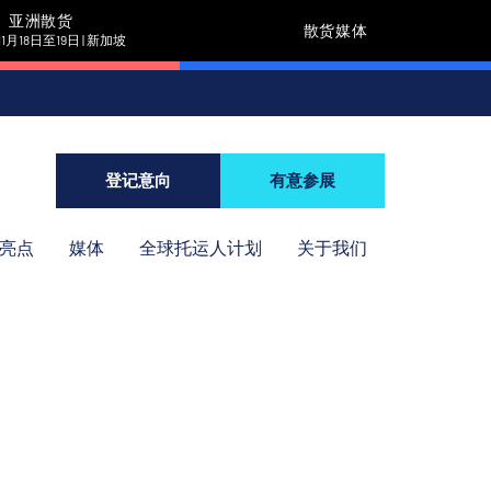
亚洲散货
散货媒体
11月18日至19日 | 新加坡
登记意向
有意参展
年亮点
媒体
全球托运人计划
关于我们