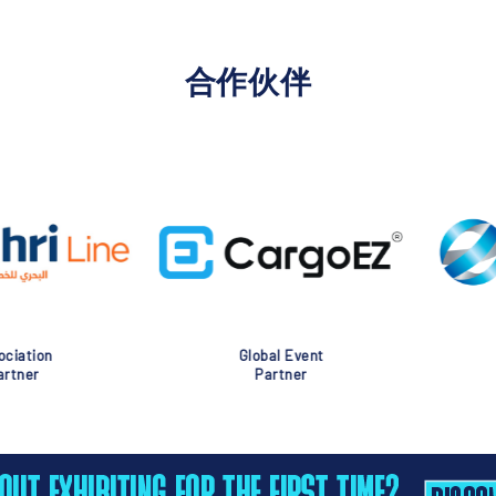
合作伙伴
nt
Global Event
Glob
Partner
Pa