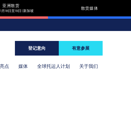
亚洲散货
散货媒体
11月18日至19日 | 新加坡
登记意向
有意参展
年亮点
媒体
全球托运人计划
关于我们