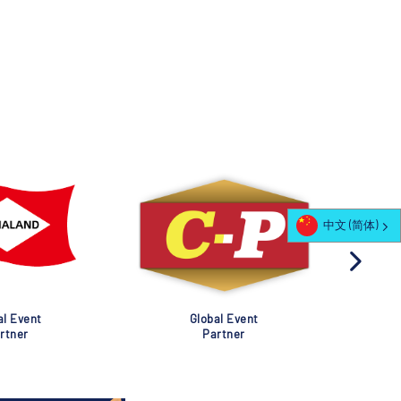
中文 (简体)
al Event
Global Event
rtner
Partner