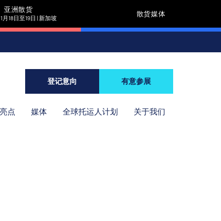
亚洲散货
散货媒体
11月18日至19日 | 新加坡
登记意向
有意参展
年亮点
媒体
全球托运人计划
关于我们