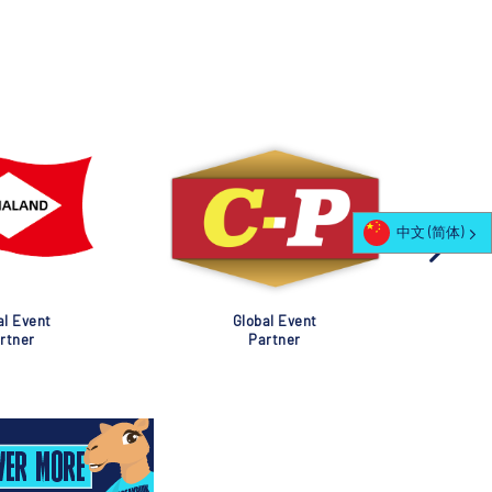
中文 (简体)
al Event
Global Event
rtner
Partner