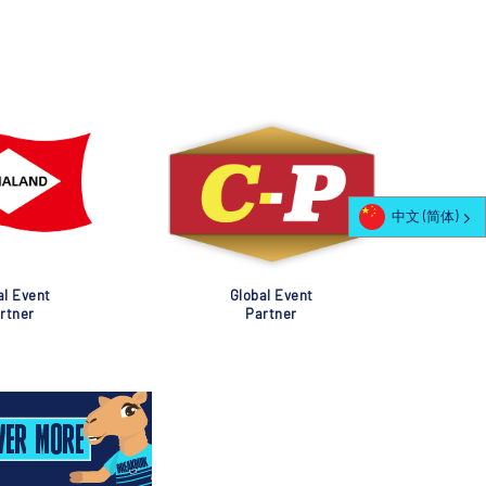
中文 (简体)
al Event
Global Event
rtner
Partner