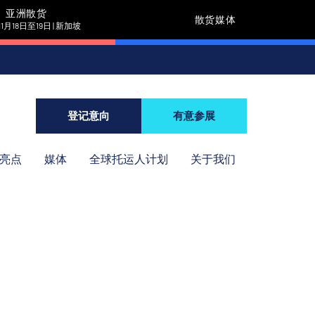
亚洲散货
散货媒体
11月18日至19日 | 新加坡
登记意向
有意参展
年亮点
媒体
全球托运人计划
关于我们