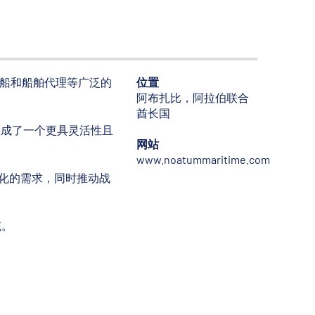
位置
、造船和船舶代理等广泛的
阿布扎比，阿拉伯联合
酋长国
的优势，形成了一个更具灵活性且
网站
www.noatummaritime.com
变化的需求，同时推动战
统。