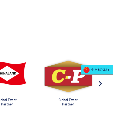
中文 (简体)
al Event
Global Event
rtner
Partner