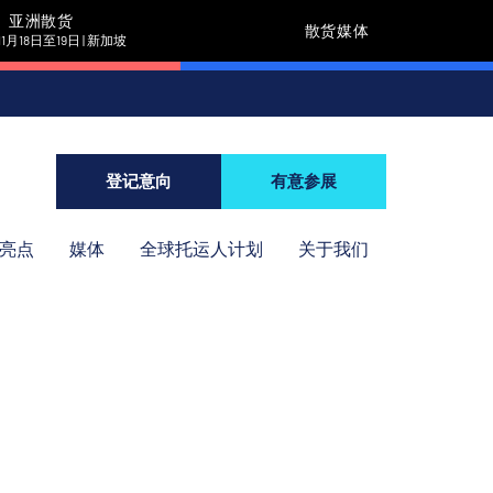
亚洲散货
散货媒体
11月18日至19日 | 新加坡
登记意向
有意参展
年亮点
媒体
全球托运人计划
关于我们