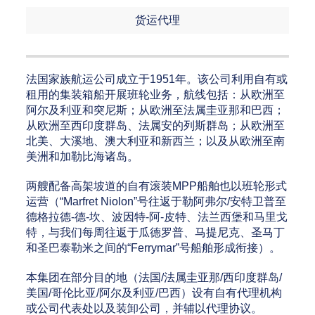
货运代理
法国家族航运公司成立于1951年。该公司利用自有或
租用的集装箱船开展班轮业务，航线包括：从欧洲至
阿尔及利亚和突尼斯；从欧洲至法属圭亚那和巴西；
从欧洲至西印度群岛、法属安的列斯群岛；从欧洲至
北美、大溪地、澳大利亚和新西兰；以及从欧洲至南
美洲和加勒比海诸岛。
两艘配备高架坡道的自有滚装MPP船舶也以班轮形式
运营（“Marfret Niolon”号往返于勒阿弗尔/安特卫普至
德格拉德-德-坎、波因特-阿-皮特、法兰西堡和马里戈
特，与我们每周往返于瓜德罗普、马提尼克、圣马丁
和圣巴泰勒米之间的“Ferrymar”号船舶形成衔接）。
本集团在部分目的地（法国/法属圭亚那/西印度群岛/
美国/哥伦比亚/阿尔及利亚/巴西）设有自有代理机构
或公司代表处以及装卸公司，并辅以代理协议。