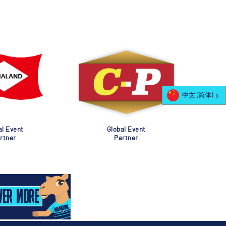
中文 (简体)
al Event
Global Event
rtner
Partner