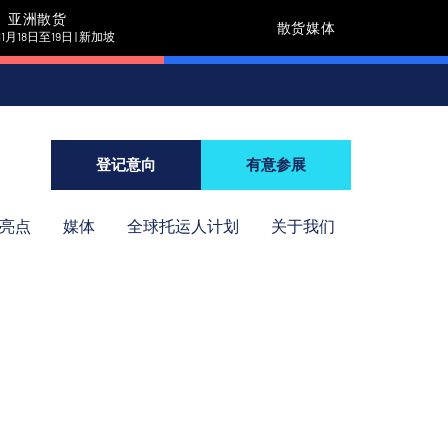
亚洲散货
散货媒体
11月18日至19日 | 新加坡
登记意向
有意参展
年亮点
媒体
全球托运人计划
关于我们