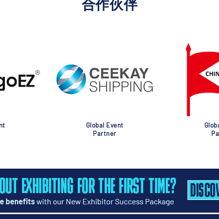
合作伙伴
nt
Global Event
Glob
Partner
Pa