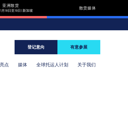
亚洲散货
散货媒体
11月18日至19日 | 新加坡
登记意向
有意参展
年亮点
媒体
全球托运人计划
关于我们