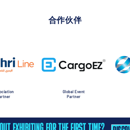
合作伙伴
nt
Global Event
Glob
Partner
Pa