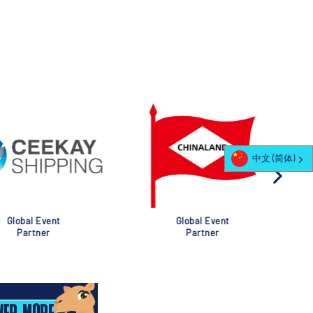
中文 (简体)
al Event
Global Event
rtner
Partner