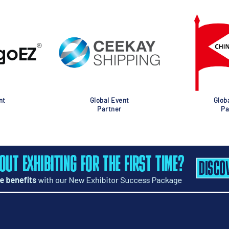
nt
Global Event
Glob
Partner
Pa