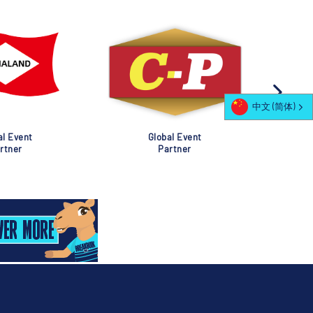
中文 (简体)
al Event
Global Event
rtner
Partner