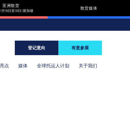
亚洲散货
散货媒体
11月18日至19日 | 新加坡
登记意向
有意参展
年亮点
媒体
全球托运人计划
关于我们