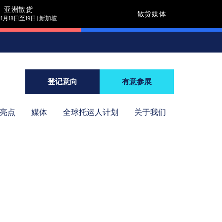
亚洲散货
散货媒体
11月18日至19日 | 新加坡
登记意向
有意参展
年亮点
媒体
全球托运人计划
关于我们