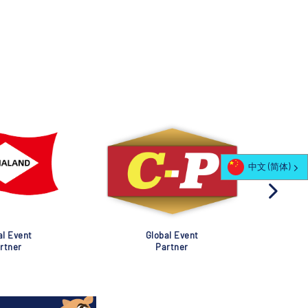
中文 (简体)
al Event
Global Event
rtner
Partner