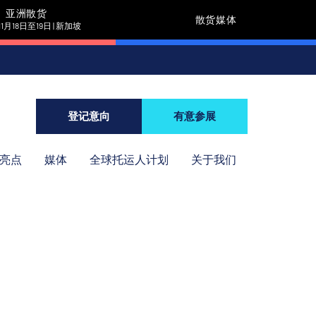
亚洲散货
散货媒体
11月18日至19日 | 新加坡
登记意向
有意参展
年亮点
媒体
全球托运人计划
关于我们