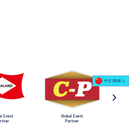
中文 (简体)
al Event
Global Event
rtner
Partner