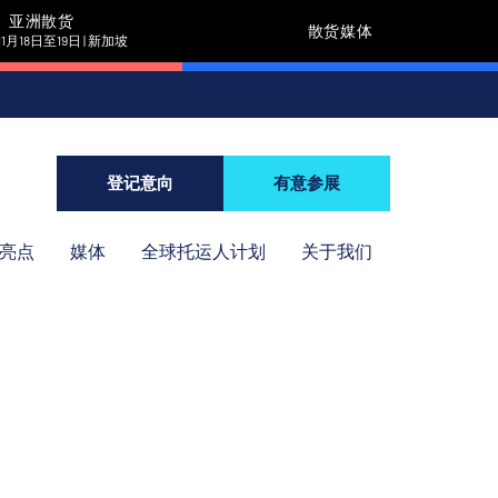
亚洲散货
散货媒体
11月18日至19日 | 新加坡
登记意向
有意参展
年亮点
媒体
全球托运人计划
关于我们