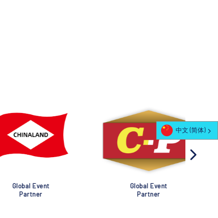
中文 (简体)
al Event
Global Event
rtner
Partner