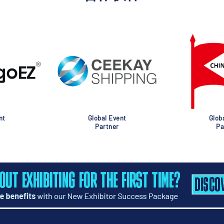
nt
Global Event
Glob
Partner
Pa