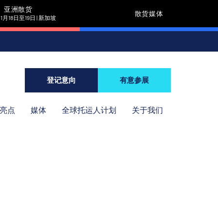
亚洲散货
散货媒体
11月18日至19日 | 新加坡
登记意向
有意参展
年亮点
媒体
全球托运人计划
关于我们