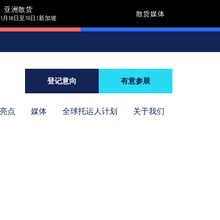
亚洲散货
散货媒体
11月18日至19日 | 新加坡
登记意向
有意参展
年亮点
媒体
全球托运人计划
关于我们