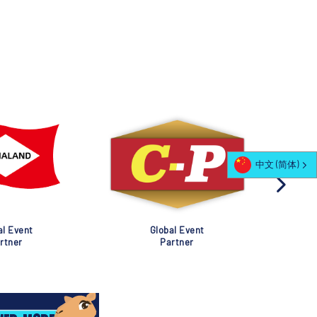
中文 (简体)
al Event
Global Event
rtner
Partner