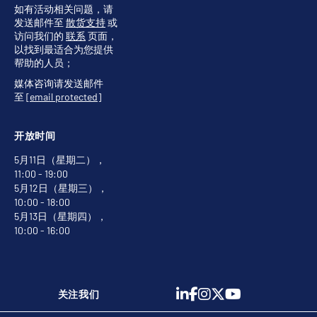
如有活动相关问题，请
发送邮件至
散货支持
或
访问我们的
联系
页面，
以找到最适合为您提供
帮助的人员；
媒体咨询请发送邮件
至
[email protected]
开放时间
5月11日（星期二），
11:00 - 19:00
5月12日（星期三），
10:00 - 18:00
5月13日（星期四），
10:00 - 16:00
关注我们