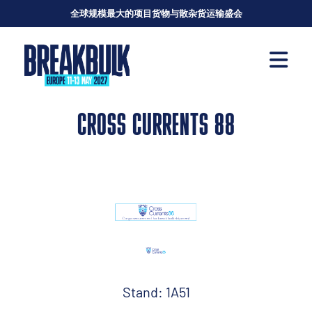
全球规模最大的项目货物与散杂货运输盛会
CROSS CURRENTS 88
Stand: 1A51