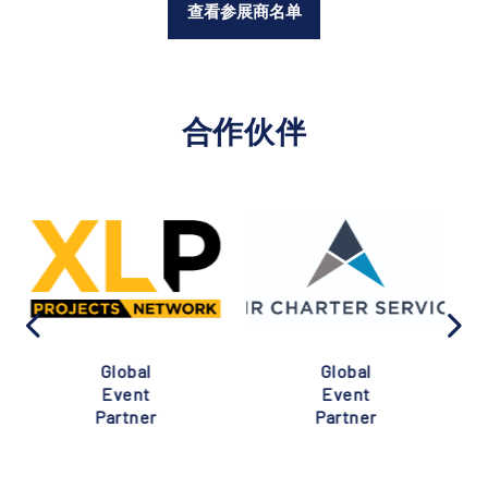
查看参展商名单
合作伙伴
Global
Global
Event
Event
Partner
Partner