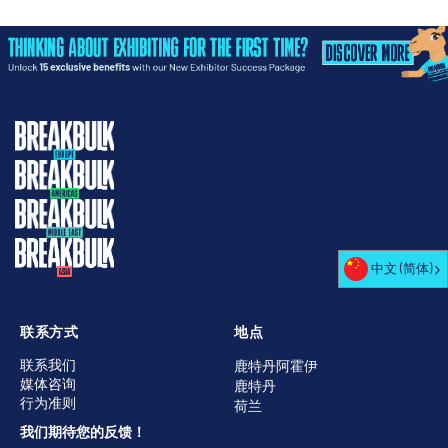
中文 (简体)
联系方式
地点
联系我们
鹿特丹阿霍伊
媒体咨询
鹿特丹
行为准则
荷兰
我们期待您的反馈！