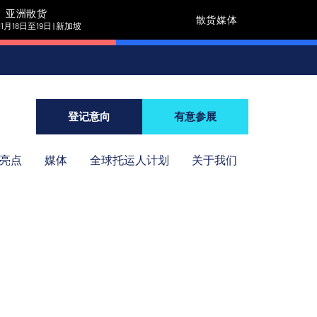
亚洲散货
散货媒体
11月18日至19日 | 新加坡
登记意向
有意参展
年亮点
媒体
全球托运人计划
关于我们