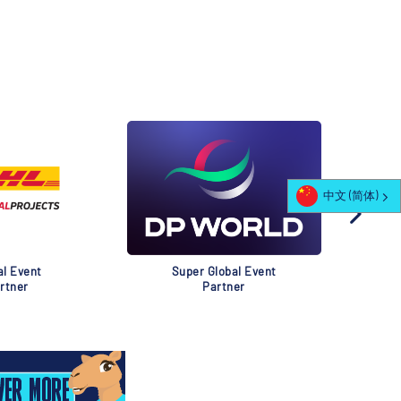
中文 (简体)
al Event
Super Global Event
rtner
Partner