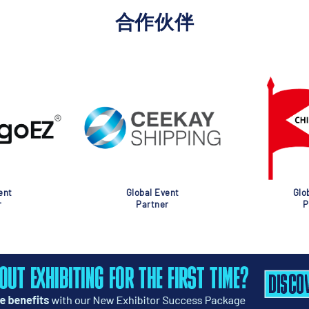
合作伙伴
nt
Global Event
Glob
Partner
Pa