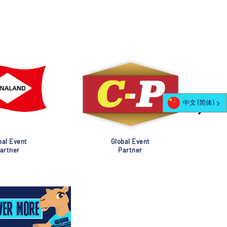
中文 (简体)
al Event
Global Event
rtner
Partner