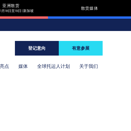
亚洲散货
散货媒体
11月18日至19日 | 新加坡
登记意向
有意参展
年亮点
媒体
全球托运人计划
关于我们