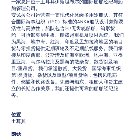
一家总部位于土耳其伊斯坦布尔的国际船舶经纪与船
舶管理公司。
安戈拉公司运营着一支现代化冰级多用途船队。其符
合国际海事组织（IMO）标准的ANKA船队设计兼顾灵
活性与高效性，船队包含带/无齿轮船舶、箱形货
舱、可拆卸夹层甲板、船载起重机及喷淋系统。 我们
为黑海、地中海、红海、印度及孟加拉湾地区的项目
货与零担货提供定期班轮及不定期航线服务。我们承
接从印度西部、波斯湾及红海至欧洲、地中海、亚得
里亚海、马尔马拉海及黑海的散杂货、散货以及项
目/重吊货。 我们承运散货、大袋货、国际海事组织
第1类货物、杂货以及重型/项目货物，包括风电部
件、储罐和铁路设备。凭借与船东、租船人和货主建
立的长期合作关系，我们还提供可靠的船舶经纪服
务。
位置
土耳其
网站