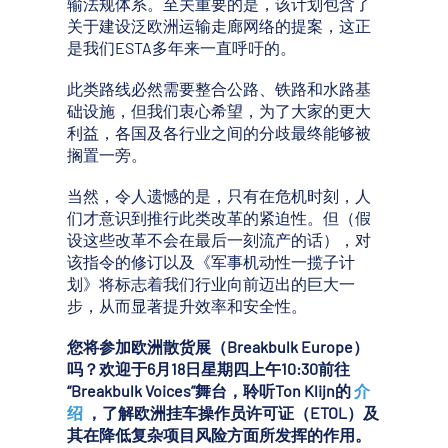
输法规体系。至关重要的是，该计划包含了
关于建设泛欧洲运输走廊网络的提案，这正
是我们ESTA多年来一直呼吁的。
此类路线必然需要整合公路、铁路和水路基
础设施，但我们衷心希望，为了大家的更大
利益，各国及各行业之间的分歧最终能够被
搁置一旁。
当然，令人遗憾的是，只有在危机时刻，人
们才意识到推行此类改革的紧迫性。但（假
设这些改革不会在最后一刻流产的话），对
该指令的修订以及《军事机动性一揽子计
划》将标志着我们行业向前迈出的巨大一
步，从而显著提升效率和安全性。
您将参加欧洲散货展（Breakbulk Europe）
吗？欢迎于6月18日星期四上午10:30前往
“Breakbulk Voices”舞台，聆听Ton Klijn的
介
绍
，了解欧洲挂车操作员许可证（ETOL）及
其在降低复杂项目风险方面所发挥的作用。