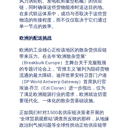
风力涡轮机、发电机和重型机械）的供应
链，同时确保这些货物能准时送达目的地。
在多式联运体系中，成功与否取决于这些货
物流的衔接程度，而不仅仅取决于它们通过
单一节点的效率。
欧洲的配送挑战
欧洲的工业雄心正给该地区的散杂货供应链
带来压力。在去年“欧洲散杂货展”
（Breakbulk Europe）主舞台关于克服瓶颈
的专题讨论会上，“官僚主义”被列为阻碍货物
流通的最大障碍。迪拜世界安特卫普门户港
（DP World Antwerp Gateway）首席执行官
埃迪·乔兰（Edi Cioran）进一步指出，仅为
了满足欧洲能源行业的需求，欧洲就迫切需
要现代化、一体化的散杂货基础设施。
正如我们针对3,500名供应链决策者开展的
“全球贸易观察站”调查所反映的那样，从地缘
政治到气候问题等全球性扰动正给供应链带